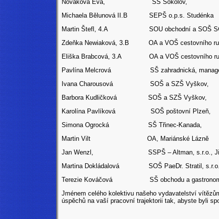
Nováková Eva, SŠ Sokolov,
Michaela Bělunová II.B SEPŠ o.p.s. Studénka
Martin Štefl, 4.A SOU obchodní a SOŠ SČMSD,
Zdeňka Newiaková, 3.B OA a VOŠ cestovního ruc
Eliška Brabcová, 3.A OA a VOŠ cestovního ruch
Pavlína Melcrová SŠ zahradnická, management
Ivana Charousová SOŠ a SZŠ Vyškov,
Barbora Kudličková SOŠ a SZŠ Vyškov,
Karolína Pavlíková SOŠ poštovní Plzeň,
Simona Ogrocká SŠ Třinec-Kanada,
Martin Vilt OA, Mariánské Lázně
Jan Wenzl, SSPŠ – Altman, s.r.o., Ji
Martina Dokládalová SOŠ PaeDr. Stratil, s.r.o.
Terezie Kováčová SŠ obchodu a gastronomie
Jménem celého kolektivu našeho vydavatelství vítěz
úspěchů na vaší pracovní trajektorii tak, abyste byli s