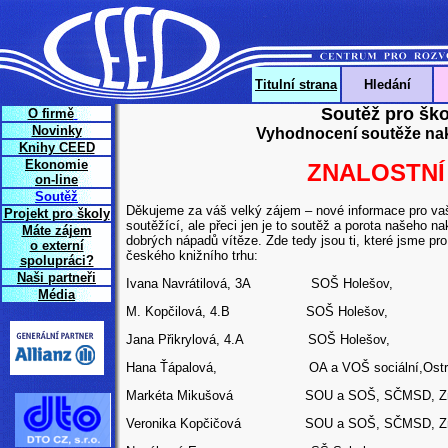
Titulní strana
Hledání
Soutěž pro ško
O firmě
Novinky
Vyhodnocení soutěže nak
Knihy CEED
Ekonomie
ZNALOSTNÍ
on-line
Soutěž
Děkujeme za váš velký zájem – nové informace pro vaš
Projekt pro školy
soutěžící, ale přeci jen je to soutěž a porota našeho na
Máte zájem
dobrých nápadů vítěze. Zde tedy jsou ti, které jsme pro 
o externí
českého knižního trhu:
spolupráci?
Naši partneři
Ivana Navrátilová, 3A SOŠ Holešov,
Média
M. Kopčilová, 4.B SOŠ Holešov,
Jana Přikrylová, 4.A SOŠ Holešov,
Hana Ťápalová, OA a VOŠ sociální,Ostrava
Markéta Mikušová SOU a SOŠ, SČMSD, Zn
Veronika Kopčičová SOU a SOŠ, SČMSD, Zn